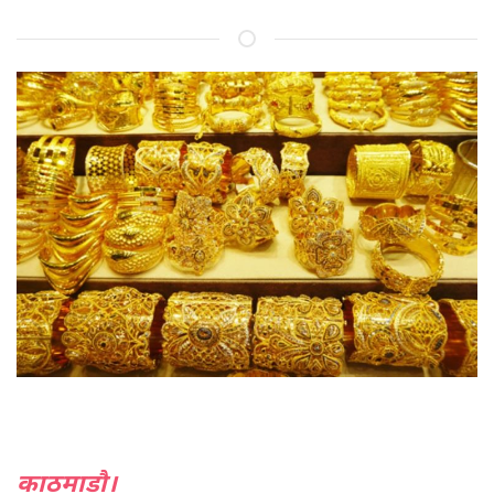
काठमाडौ।