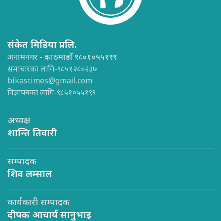
संकेत मिडिया प्रा.लि.
अनामनगर - काठमाडौँ ९८०१०५५१९९
समाचारका लागि-९८५१२८०२३७
bikastimes@gmail.com
विज्ञापनका लागि-९८५१०५५१९९
अध्यक्ष
शान्ति तिवारी
सम्पादक
शिव लम्साल
कार्यकारी सम्पादक
दीपक आचार्य सानुभाइ