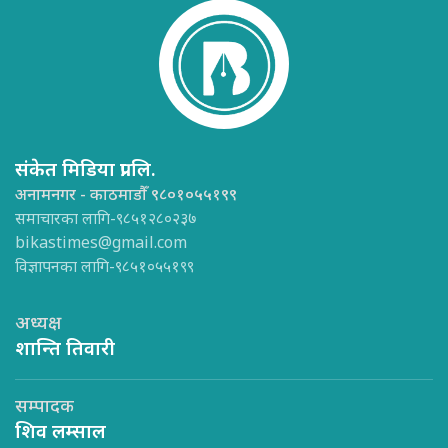
संकेत मिडिया प्रा.लि.
अनामनगर - काठमाडौँ ९८०१०५५१९९
समाचारका लागि-९८५१२८०२३७
bikastimes@gmail.com
विज्ञापनका लागि-९८५१०५५१९९
अध्यक्ष
शान्ति तिवारी
सम्पादक
शिव लम्साल