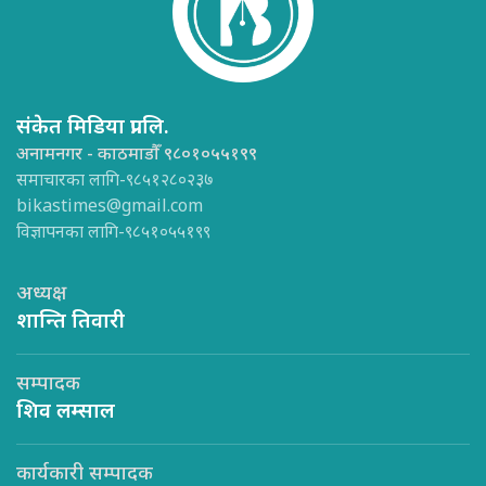
संकेत मिडिया प्रा.लि.
अनामनगर - काठमाडौँ ९८०१०५५१९९
समाचारका लागि-९८५१२८०२३७
bikastimes@gmail.com
विज्ञापनका लागि-९८५१०५५१९९
अध्यक्ष
शान्ति तिवारी
सम्पादक
शिव लम्साल
कार्यकारी सम्पादक