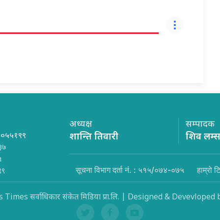
अध्यक्ष
सम्पादक
१०५५१९९
शान्ति तिवारी
शिव लम्
३७
m
सूचना विभाग दर्ता नं. : ५१५/०७४-०७५
हाम्रो ट
९९
Times सर्वाधिकार संकेत मिडिया प्रा.लि. | Designed & Devevloped 