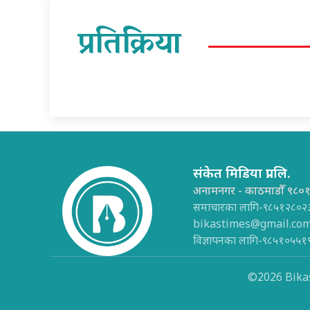
प्रतिक्रिया
संकेत मिडिया प्रा.लि.
अनामनगर - काठमाडौँ ९८०
समाचारका लागि-९८५१२८०२
bikastimes@gmail.co
विज्ञापनका लागि-९८५१०५५१
©2026 Bikas 