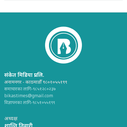
संकेत मिडिया प्रा.लि.
अनामनगर - काठमाडौँ ९८०१०५५१९९
समाचारका लागि-९८५१२८०२३७
bikastimes@gmail.com
विज्ञापनका लागि-९८५१०५५१९९
अध्यक्ष
शान्ति तिवारी