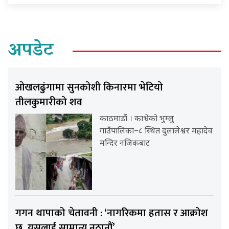
अपडेट
ओखलढुंगामा सुनकोशी किनारमा भेटियो
तीलकुमारीको शव
काठमाडौं । काभ्रेको भुम्लु
गाउँपालिका–८ स्थित दुलालेश्वर महादेव
मन्दिर नजिकबाट
गगन थापाको चेतावनी : ‘नागरिकमा हतास र आक्रोश
छ, यसलाई सामान्य नठानौं’