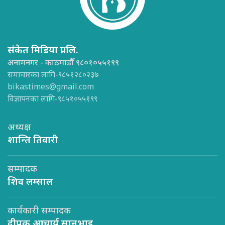
संकेत मिडिया प्रा.लि.
अनामनगर - काठमाडौँ ९८०१०५५१९९
समाचारका लागि-९८५१२८०२३७
bikastimes@gmail.com
विज्ञापनका लागि-९८५१०५५१९९
अध्यक्ष
शान्ति तिवारी
सम्पादक
शिव लम्साल
कार्यकारी सम्पादक
दीपक आचार्य सानुभाइ