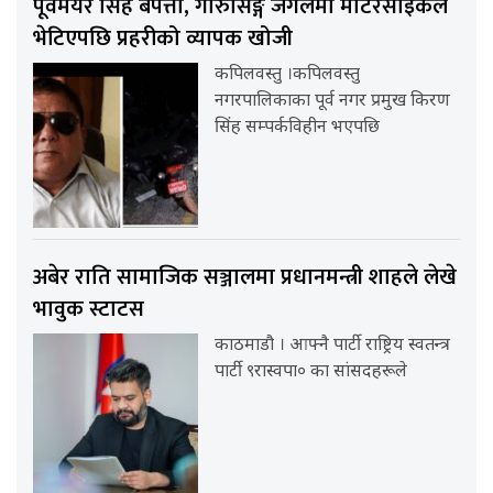
पूर्वमेयर सिंह बेपत्ता, गोरुसिङ्गे जंगलमा मोटरसाइकल
भेटिएपछि प्रहरीको व्यापक खोजी
कपिलवस्तु ।कपिलवस्तु
नगरपालिकाका पूर्व नगर प्रमुख किरण
सिंह सम्पर्कविहीन भएपछि
अबेर राति सामाजिक सञ्जालमा प्रधानमन्त्री शाहले लेखे
भावुक स्टाटस
काठमाडौ । आफ्नै पार्टी राष्ट्रिय स्वतन्त्र
पार्टी ९रास्वपा० का सांसदहरूले