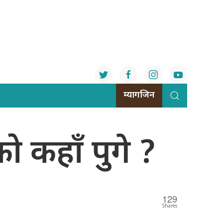
म्यागजिन
 कहाँ पुगे ?
129
Shares