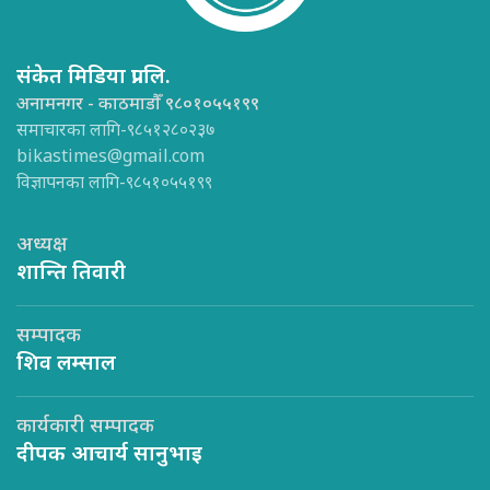
संकेत मिडिया प्रा.लि.
अनामनगर - काठमाडौँ ९८०१०५५१९९
समाचारका लागि-९८५१२८०२३७
bikastimes@gmail.com
विज्ञापनका लागि-९८५१०५५१९९
अध्यक्ष
शान्ति तिवारी
सम्पादक
शिव लम्साल
कार्यकारी सम्पादक
दीपक आचार्य सानुभाइ