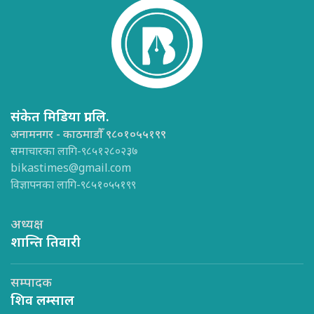
संकेत मिडिया प्रा.लि.
अनामनगर - काठमाडौँ ९८०१०५५१९९
समाचारका लागि-९८५१२८०२३७
bikastimes@gmail.com
विज्ञापनका लागि-९८५१०५५१९९
अध्यक्ष
शान्ति तिवारी
सम्पादक
शिव लम्साल