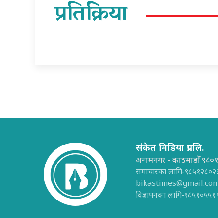
प्रतिक्रिया
संकेत मिडिया प्रा.लि.
अनामनगर - काठमाडौँ ९८०
समाचारका लागि-९८५१२८०२
bikastimes@gmail.co
विज्ञापनका लागि-९८५१०५५१