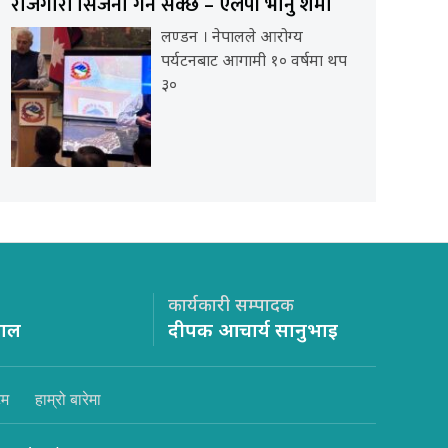
रोजगारी सिर्जना गर्न सक्छ – एलपी भानु शर्मा
लण्डन । नेपालले आरोग्य
पर्यटनबाट आगामी १० वर्षमा थप
३०
कार्यकारी सम्पादक
साल
दीपक आचार्य सानुभाइ
िम
हाम्रो बारेमा