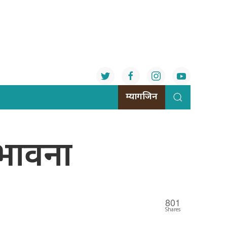
म्यागजिन
्भावना
801
Shares