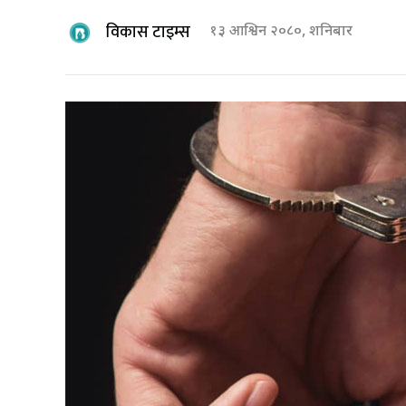
विकास टाइम्स
१३ आश्विन २०८०, शनिबार