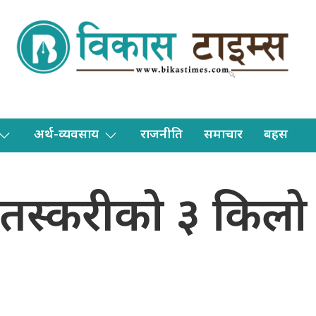
अर्थ-व्यवसाय
राजनीति
समाचार
बहस
 तस्करीको ३ किलो