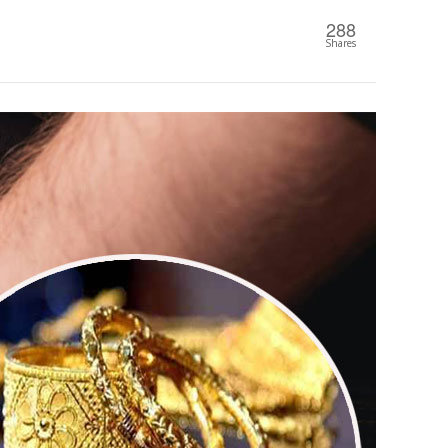
288
Shares