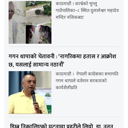
काठमाडौं । काभ्रेको भुम्लु
गाउँपालिका–८ स्थित दुलालेश्वर महादेव
मन्दिर नजिकबाट
गगन थापाको चेतावनी : ‘नागरिकमा हतास र आक्रोश
छ, यसलाई सामान्य नठानौं’
काठमाडौ । नेपाली कांग्रेसका सभापति
गगन थापाले वर्तमान सरकारको
कार्यशैलीप्रति
डिम्ब निकालिएको घटनामा प्रहरीले लियो डा. नूतन