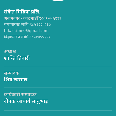
संकेत मिडिया प्रा.लि.
अनामनगर - काठमाडौँ ९८०१०५५१९९
समाचारका लागि-९८५१२८०२३७
bikastimes@gmail.com
विज्ञापनका लागि-९८५१०५५१९९
अध्यक्ष
शान्ति तिवारी
सम्पादक
शिव लम्साल
कार्यकारी सम्पादक
दीपक आचार्य सानुभाइ