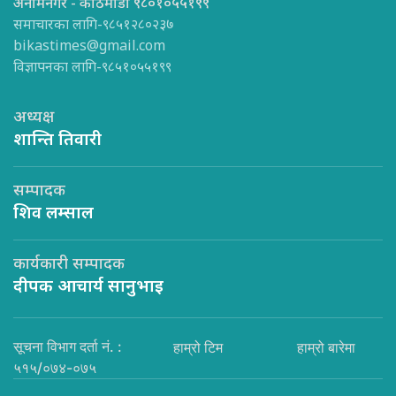
अनामनगर - काठमाडौँ ९८०१०५५१९९
समाचारका लागि-९८५१२८०२३७
bikastimes@gmail.com
विज्ञापनका लागि-९८५१०५५१९९
अध्यक्ष
शान्ति तिवारी
सम्पादक
शिव लम्साल
कार्यकारी सम्पादक
दीपक आचार्य सानुभाइ
सूचना विभाग दर्ता नं. :
हाम्रो टिम
हाम्रो बारेमा
५१५/०७४-०७५