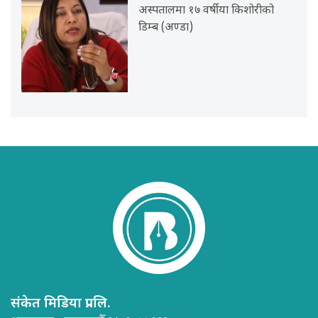
अस्पतालमा १७ वर्षीया किशोरीको
डिम्ब (अण्डा)
संकेत मिडिया प्रा.लि.