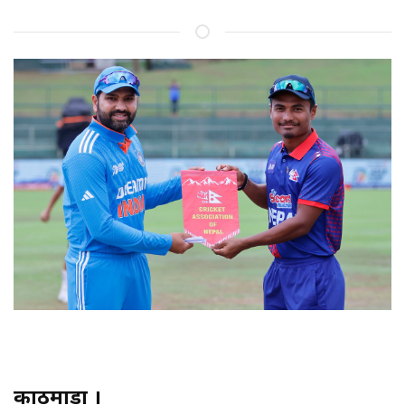
काठमाडौं ।