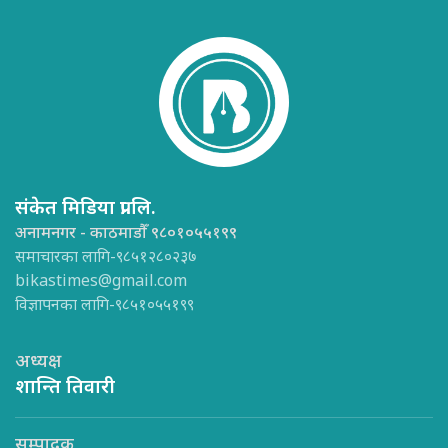
संकेत मिडिया प्रा.लि.
अनामनगर - काठमाडौँ ९८०१०५५१९९
समाचारका लागि-९८५१२८०२३७
bikastimes@gmail.com
विज्ञापनका लागि-९८५१०५५१९९
अध्यक्ष
शान्ति तिवारी
सम्पादक