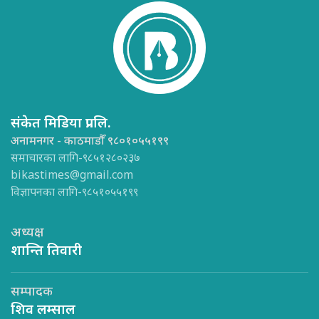
संकेत मिडिया प्रा.लि.
अनामनगर - काठमाडौँ ९८०१०५५१९९
समाचारका लागि-९८५१२८०२३७
bikastimes@gmail.com
विज्ञापनका लागि-९८५१०५५१९९
अध्यक्ष
शान्ति तिवारी
सम्पादक
शिव लम्साल