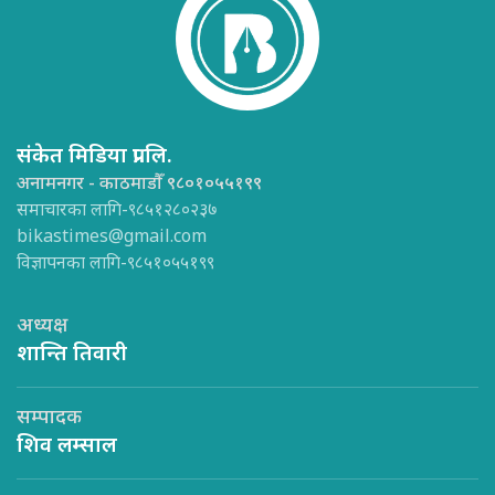
संकेत मिडिया प्रा.लि.
अनामनगर - काठमाडौँ ९८०१०५५१९९
समाचारका लागि-९८५१२८०२३७
bikastimes@gmail.com
विज्ञापनका लागि-९८५१०५५१९९
अध्यक्ष
शान्ति तिवारी
सम्पादक
शिव लम्साल