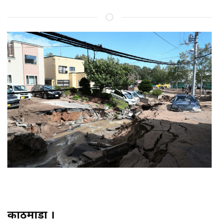
काठमाडौं ।