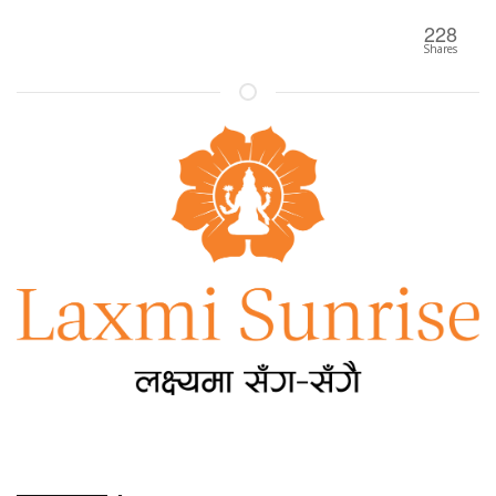
228
Shares