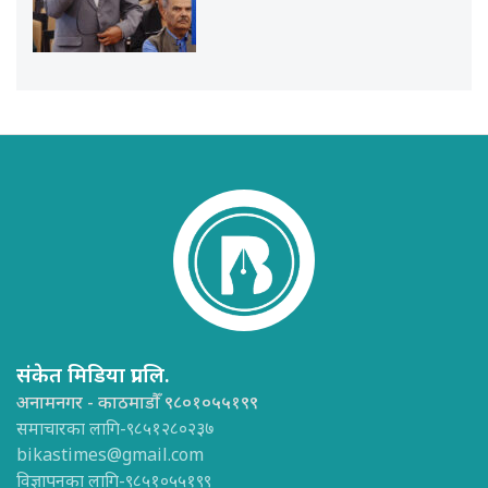
संकेत मिडिया प्रा.लि.
अनामनगर - काठमाडौँ ९८०१०५५१९९
समाचारका लागि-९८५१२८०२३७
bikastimes@gmail.com
विज्ञापनका लागि-९८५१०५५१९९