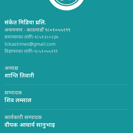
संकेत मिडिया प्रा.लि.
अनामनगर - काठमाडौँ ९८०१०५५१९९
समाचारका लागि-९८५१२८०२३७
bikastimes@gmail.com
विज्ञापनका लागि-९८५१०५५१९९
अध्यक्ष
शान्ति तिवारी
सम्पादक
शिव लम्साल
कार्यकारी सम्पादक
दीपक आचार्य सानुभाइ