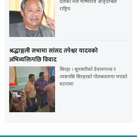
दलका नेता भीष्मराज आङ्देम्बेले
राष्ट्रिय
श्रद्धाञ्जली सभामा सांसद तपेश्वर यादवको
अभिव्यक्तिपछि विवाद
सिरहा । सुनसरीको देवानगञ्ज र
त्यसपछि सिरहाको गोलबजारमा भएको
घटनामा