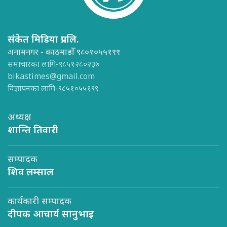
संकेत मिडिया प्रा.लि.
अनामनगर - काठमाडौँ ९८०१०५५१९९
समाचारका लागि-९८५१२८०२३७
bikastimes@gmail.com
विज्ञापनका लागि-९८५१०५५१९९
अध्यक्ष
शान्ति तिवारी
सम्पादक
शिव लम्साल
कार्यकारी सम्पादक
दीपक आचार्य सानुभाइ