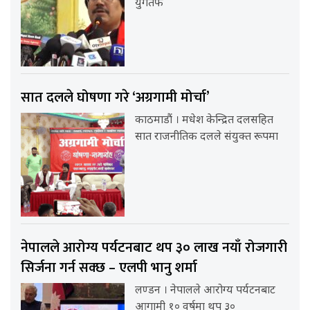
युगतर्फ
सात दलले घोषणा गरे ‘अग्रगामी मोर्चा’
काठमाडौं । मधेश केन्द्रित दलसहित
सात राजनीतिक दलले संयुक्त रूपमा
नेपालले आरोग्य पर्यटनबाट थप ३० लाख नयाँ रोजगारी
सिर्जना गर्न सक्छ – एलपी भानु शर्मा
लण्डन । नेपालले आरोग्य पर्यटनबाट
आगामी १० वर्षमा थप ३०