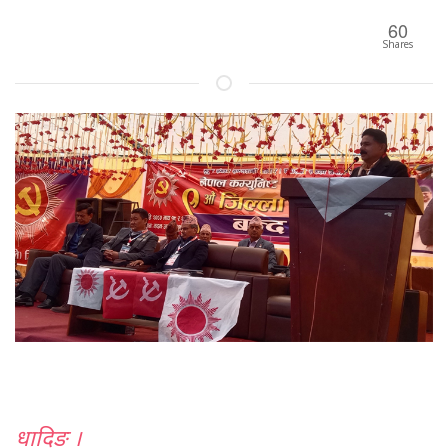
60
Shares
धादिङ ।