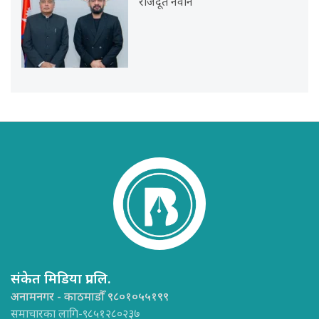
राजदूत नवीन
संकेत मिडिया प्रा.लि.
अनामनगर - काठमाडौँ ९८०१०५५१९९
समाचारका लागि-९८५१२८०२३७