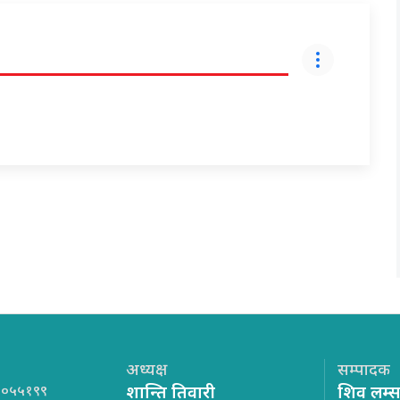
अध्यक्ष
सम्पादक
१०५५१९९
शान्ति तिवारी
शिव लम्