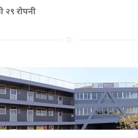
को २९ रोपनी