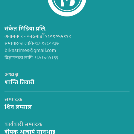
संकेत मिडिया प्रा.लि.
अनामनगर - काठमाडौँ ९८०१०५५१९९
समाचारका लागि-९८५१२८०२३७
bikastimes@gmail.com
विज्ञापनका लागि-९८५१०५५१९९
अध्यक्ष
शान्ति तिवारी
सम्पादक
शिव लम्साल
कार्यकारी सम्पादक
दीपक आचार्य सानुभाइ