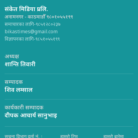
संकेत मिडिया प्रा.लि.
अनामनगर - काठमाडौँ ९८०१०५५१९९
समाचारका लागि-९८५१२८०२३७
bikastimes@gmail.com
विज्ञापनका लागि-९८५१०५५१९९
अध्यक्ष
शान्ति तिवारी
सम्पादक
शिव लम्साल
कार्यकारी सम्पादक
दीपक आचार्य सानुभाइ
सूचना विभाग दर्ता नं. :
हाम्रो टिम
हाम्रो बारेमा