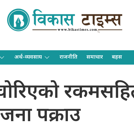
अर्थ-व्यवसाय
राजनीति
समाचार
बहस
 चोरिएको रकमसह
 जना पक्राउ