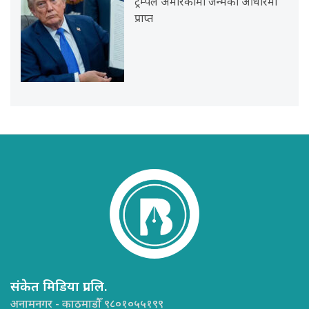
ट्रम्पले अमेरिकामा जन्मका आधारमा
प्राप्त
संकेत मिडिया प्रा.लि.
अनामनगर - काठमाडौँ ९८०१०५५१९९