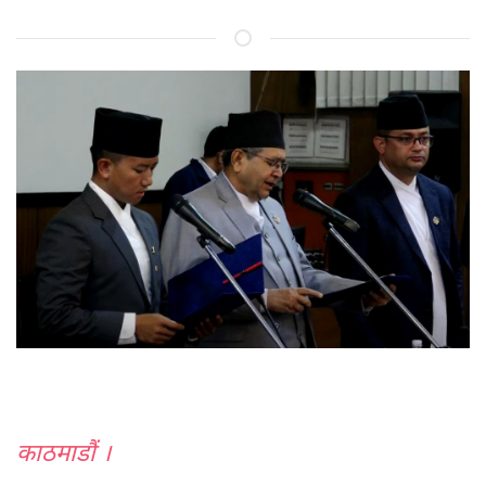
काठमाडौं ।