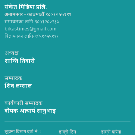
संकेत मिडिया प्रा.लि.
अनामनगर - काठमाडौँ ९८०१०५५१९९
समाचारका लागि-९८५१२८०२३७
bikastimes@gmail.com
विज्ञापनका लागि-९८५१०५५१९९
अध्यक्ष
शान्ति तिवारी
सम्पादक
शिव लम्साल
कार्यकारी सम्पादक
दीपक आचार्य सानुभाइ
सूचना विभाग दर्ता नं. :
हाम्रो टिम
हाम्रो बारेमा