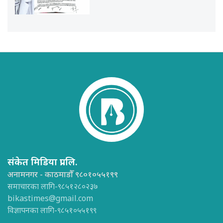
संकेत मिडिया प्रा.लि.
अनामनगर - काठमाडौँ ९८०१०५५१९९
समाचारका लागि-९८५१२८०२३७
bikastimes@gmail.com
विज्ञापनका लागि-९८५१०५५१९९