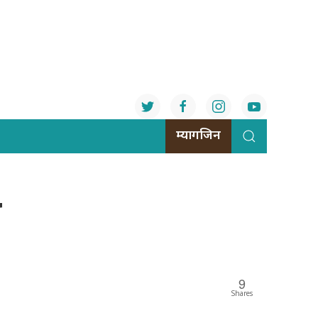
म्यागजिन
उ
9
Shares