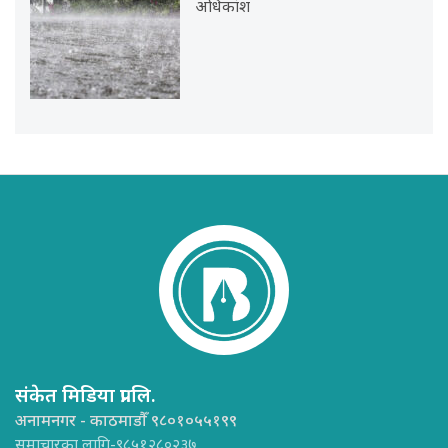
अधिकांश
संकेत मिडिया प्रा.लि.
अनामनगर - काठमाडौँ ९८०१०५५१९९
समाचारका लागि-९८५१२८०२३७