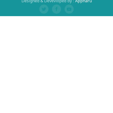
Designed & Devevloped by :
Appharu