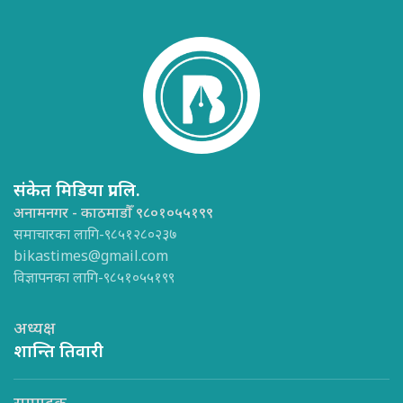
संकेत मिडिया प्रा.लि.
अनामनगर - काठमाडौँ ९८०१०५५१९९
समाचारका लागि-९८५१२८०२३७
bikastimes@gmail.com
विज्ञापनका लागि-९८५१०५५१९९
अध्यक्ष
शान्ति तिवारी