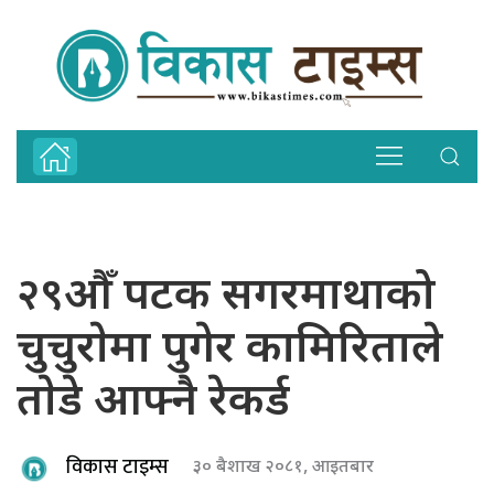
२९औँ पटक सगरमाथाको
चुचुराेमा पुगेर कामिरिताले
ताेडे आफ्नै रेकर्ड
विकास टाइम्स
३० बैशाख २०८१, आइतबार