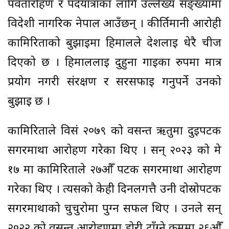
पर्वतारोहण र पदयात्राका लागि उल्लेख्य सङ्ख्यामा
विदेशी नागरिक नेपाल आउँछन् । कीर्तिमानी आरोही
कामिरिताको बुझाइमा हिमालले देशलाई धेरै चीज
दिएको छ । हिमाललाई दुहुना गाईका रुपमा मात्र
प्रयोग नगरी संरक्षण र सरसफाइ गर्नुपर्ने उनको
बुझाइ छ ।
कामिरिताले विसं २०७९ को वसन्त ऋतुमा दुईपटक
सगरमाथा आरोहण गरेका थिए । सन् २०२३ को मे
१७ मा कामिरिताले २७औँ पटक सगरमाथा आरोहण
गरेका थिए । त्यसको केही दिनलगत्तै उनी दोस्रोपटक
सगरमाथाको चुचुरोमा पुग्न सफल थिए । उनले सन्
२०२२ को वसन्त आरोहणमा डोरी टाँग्ने क्रममा २६औँ