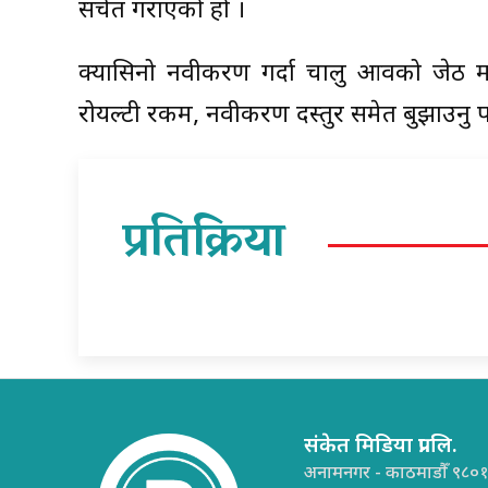
सचेत गराएको हो ।
क्यासिनो नवीकरण गर्दा चालु आवको जेठ मस
रोयल्टी रकम, नवीकरण दस्तुर समेत बुझाउनु पर
प्रतिक्रिया
संकेत मिडिया प्रा.लि.
अनामनगर - काठमाडौँ ९८०