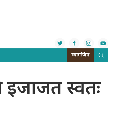
म्यागजिन
को इजाजत स्वतः