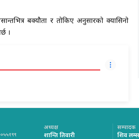
ान्तभित्र बक्यौता र तोकिए अनुसारको क्यासिनो
्छ ।
अध्यक्ष
सम्पादक
१०५५१९९
शान्ति तिवारी
शिव लम्