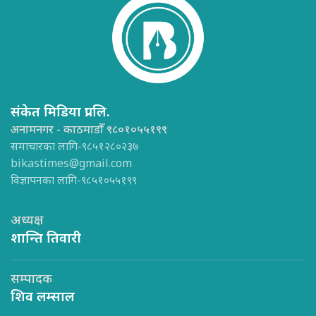
संकेत मिडिया प्रा.लि.
अनामनगर - काठमाडौँ ९८०१०५५१९९
समाचारका लागि-९८५१२८०२३७
bikastimes@gmail.com
विज्ञापनका लागि-९८५१०५५१९९
अध्यक्ष
शान्ति तिवारी
सम्पादक
शिव लम्साल