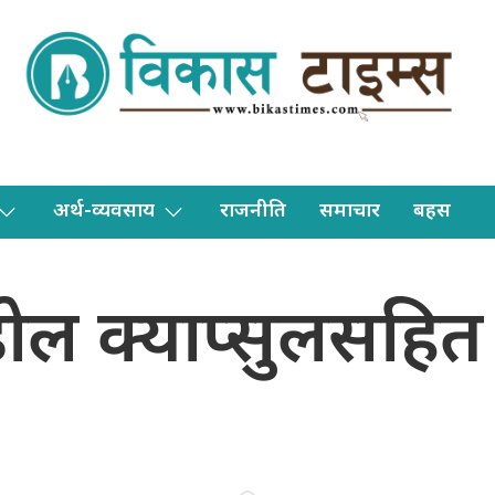
अर्थ-व्यवसाय
राजनीति
समाचार
बहस
ोल क्याप्सुलसहित य