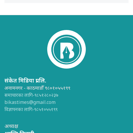
संकेत मिडिया प्रा.लि.
अनामनगर - काठमाडौँ ९८०१०५५१९९
समाचारका लागि-९८५१२८०२३७
bikastimes@gmail.com
विज्ञापनका लागि-९८५१०५५१९९
अध्यक्ष