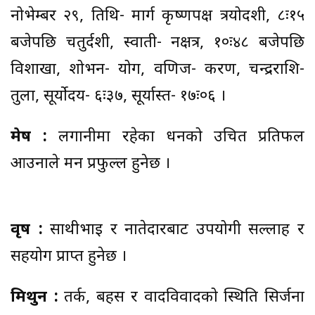
नोभेम्बर २९, तिथि- मार्ग कृष्णपक्ष त्रयोदशी, ८ः१५
बजेपछि चतुर्दशी, स्वाती- नक्षत्र, १०ः४८ बजेपछि
विशाखा, शोभन- योग, वणिज- करण, चन्द्रराशि-
तुला, सूर्योदय- ६ः३७, सूर्यास्त- १७ः०६ ।
मेष :
लगानीमा रहेका धनको उचित प्रतिफल
आउनाले मन प्रफुल्ल हुनेछ ।
वृष :
साथीभाइ र नातेदारबाट उपयोगी सल्लाह र
सहयोग प्राप्त हुनेछ ।
मिथुन :
तर्क, बहस र वादविवादको स्थिति सिर्जना