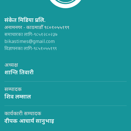
संकेत मिडिया प्रा.लि.
अनामनगर - काठमाडौँ ९८०१०५५१९९
समाचारका लागि-९८५१२८०२३७
bikastimes@gmail.com
विज्ञापनका लागि-९८५१०५५१९९
अध्यक्ष
शान्ति तिवारी
सम्पादक
शिव लम्साल
कार्यकारी सम्पादक
दीपक आचार्य सानुभाइ