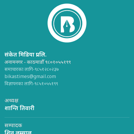
संकेत मिडिया प्रा.लि.
अनामनगर - काठमाडौँ ९८०१०५५१९९
समाचारका लागि-९८५१२८०२३७
bikastimes@gmail.com
विज्ञापनका लागि-९८५१०५५१९९
अध्यक्ष
शान्ति तिवारी
सम्पादक
शिव लम्साल