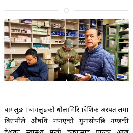
बागलुङ । बागलुङको धौलागिरि प्रादेशिक अस्पतालमा
बिरामीले औषधि नपाएको गुनासोपछि गण्डकी
प्रदेशका स्वास्थ्य मन्त्री कृष्णप्रसाद पाठक आज