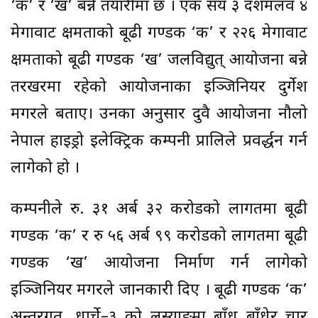
‘क’ र ‘ख’ बन्ने तयारीमा छ । एक सय ३ दशमलव ४
मेगावाट क्षमताको बूढी गण्डकी ‘क’ र २२६ मेगावाट
क्षमताको बूढी गण्डकी ‘ख’ जलविद्युत् आयोजना बन्ने
तरखरमा रहेको आयोजनाका इञ्जिनियर दुर्गेश
मगरले बताए। उनका अनुसार दुवै आयोजना नौलो
नेपाल हाइड्रो इलेक्ट्रिक कम्पनी प्रालिले प्रवर्द्धन गर्न
लागेको हो ।
कम्पनीले रु. ३१ अर्ब ३२ करोडको लागतमा बूढी
गण्डकी ‘क’ र रु ५६ अर्ब ९९ करोडको लागतमा बूढी
गण्डकी ‘ख’ आयोजना निर्माण गर्न लागेको
इञ्जिनियर मगरले जानकारी दिए । बूढी गण्डकी ‘क’
अन्तरगत, धार्चे–३ को लुस्याङमा बाँध बाँधेर चार