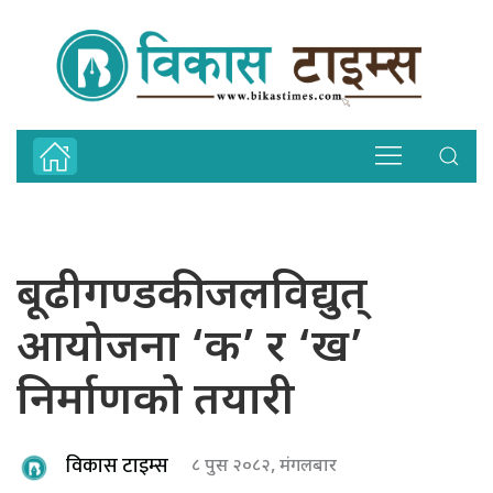
बूढीगण्डकी जलविद्युत्
आयोजना ‘क’ र ‘ख’
निर्माणको तयारी
विकास टाइम्स
८ पुस २०८२, मंगलबार