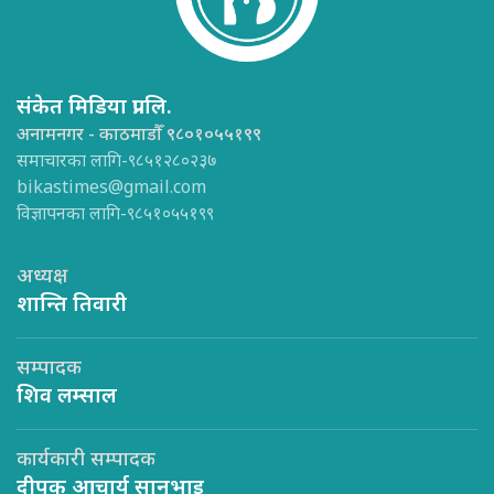
संकेत मिडिया प्रा.लि.
अनामनगर - काठमाडौँ ९८०१०५५१९९
समाचारका लागि-९८५१२८०२३७
bikastimes@gmail.com
विज्ञापनका लागि-९८५१०५५१९९
अध्यक्ष
शान्ति तिवारी
सम्पादक
शिव लम्साल
कार्यकारी सम्पादक
दीपक आचार्य सानुभाइ