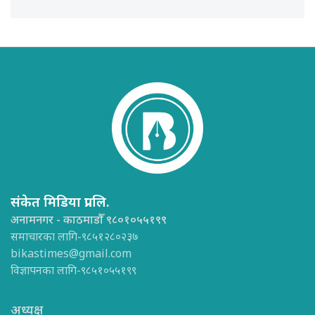
संकेत मिडिया प्रा.लि.
अनामनगर - काठमाडौँ ९८०१०५५१९९
समाचारका लागि-९८५१२८०२३७
bikastimes@gmail.com
विज्ञापनका लागि-९८५१०५५१९९
अध्यक्ष