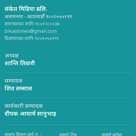
संकेत मिडिया प्रा.लि.
अनामनगर - काठमाडौँ ९८०१०५५१९९
समाचारका लागि-९८५१२८०२३७
bikastimes@gmail.com
विज्ञापनका लागि-९८५१०५५१९९
अध्यक्ष
शान्ति तिवारी
सम्पादक
शिव लम्साल
कार्यकारी सम्पादक
दीपक आचार्य सानुभाइ
सूचना विभाग दर्ता नं. :
हाम्रो टिम
हाम्रो बारेमा