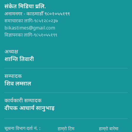
संकेत मिडिया प्रा.लि.
अनामनगर - काठमाडौँ ९८०१०५५१९९
समाचारका लागि-९८५१२८०२३७
bikastimes@gmail.com
विज्ञापनका लागि-९८५१०५५१९९
अध्यक्ष
शान्ति तिवारी
सम्पादक
शिव लम्साल
कार्यकारी सम्पादक
दीपक आचार्य सानुभाइ
सूचना विभाग दर्ता नं. :
हाम्रो टिम
हाम्रो बारेमा