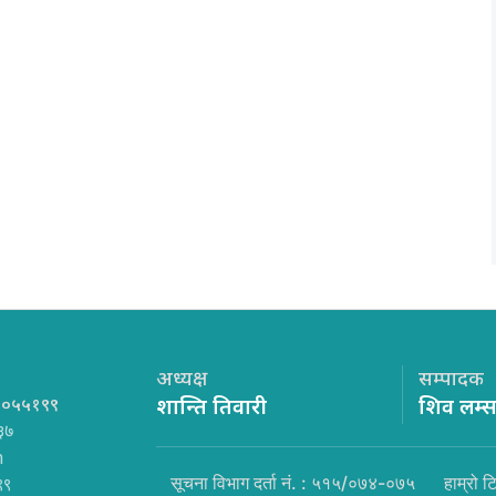
अध्यक्ष
सम्पादक
१०५५१९९
शान्ति तिवारी
शिव लम्
३७
m
सूचना विभाग दर्ता नं. : ५१५/०७४-०७५
हाम्रो ट
९९