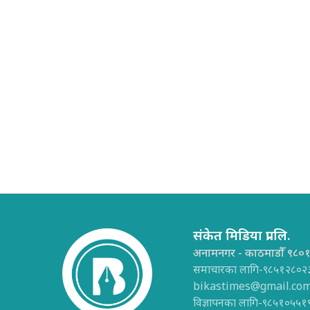
संकेत मिडिया प्रा.लि.
अनामनगर - काठमाडौँ ९८०
समाचारका लागि-९८५१२८०२
bikastimes@gmail.co
विज्ञापनका लागि-९८५१०५५१