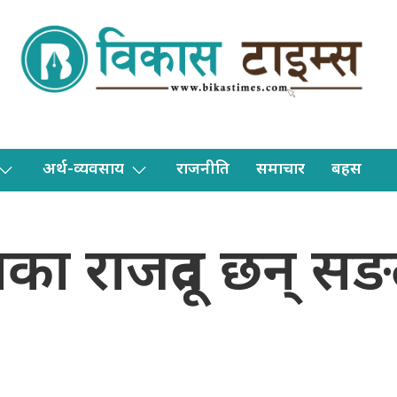
अर्थ-व्यवसाय
राजनीति
समाचार
बहस
ीनका राजदूत छन् सङ