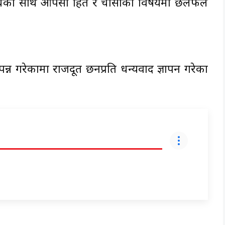
न्धका साथै आपसी हित र चासोका विषयमा छलफल
पन्न गरेकामा राजदूत छनप्रति धन्यवाद ज्ञापन गरेका