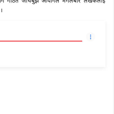
गि गठित जाँचबुझ आयोगले मंगलबार लेखकलाई
 ।