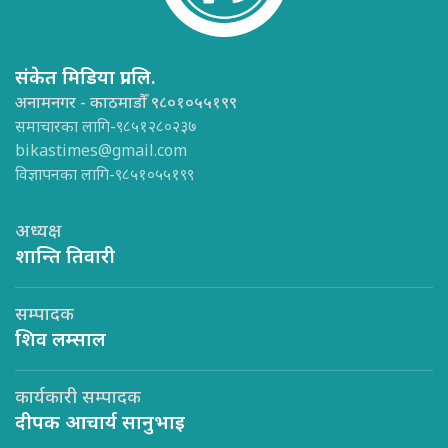
संकेत मिडिया प्रा.लि.
अनामनगर - काठमाडौँ ९८०१०५५१९९
समाचारका लागि-९८५१२८०२३७
bikastimes@gmail.com
विज्ञापनका लागि-९८५१०५५१९९
अध्यक्ष
शान्ति तिवारी
सम्पादक
शिव लम्साल
कार्यकारी सम्पादक
दीपक आचार्य सानुभाइ