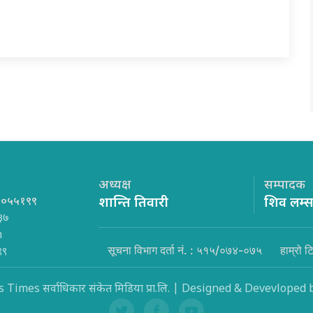
अध्यक्ष
सम्पादक
१०५५१९९
शान्ति तिवारी
शिव लम्
३७
m
सूचना विभाग दर्ता नं. : ५१५/०७४-०७५
हाम्रो ट
९९
Times सर्वाधिकार संकेत मिडिया प्रा.लि. | Designed & Devevloped 