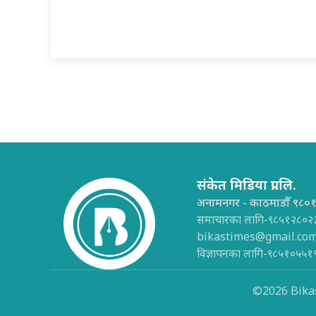
संकेत मिडिया प्रा.लि.
अनामनगर - काठमाडौँ ९८०
समाचारका लागि-९८५१२८०२
bikastimes@gmail.co
विज्ञापनका लागि-९८५१०५५१
©2026 Bikas 