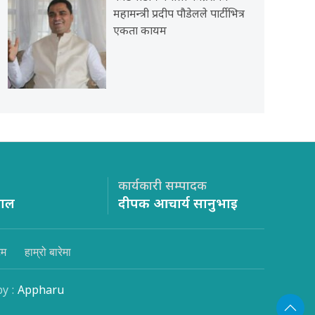
महामन्त्री प्रदीप पौडेलले पार्टीभित्र
एकता कायम
कार्यकारी सम्पादक
साल
दीपक आचार्य सानुभाइ
िम
हाम्रो बारेमा
by :
Appharu