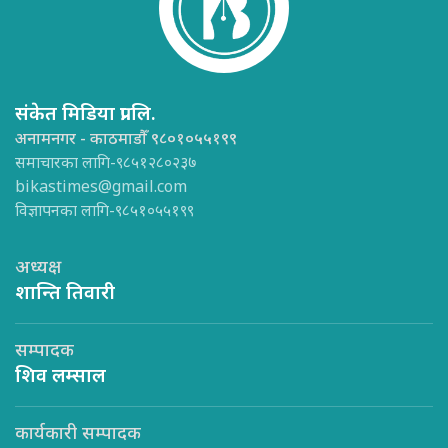
संकेत मिडिया प्रा.लि.
अनामनगर - काठमाडौँ ९८०१०५५१९९
समाचारका लागि-९८५१२८०२३७
bikastimes@gmail.com
विज्ञापनका लागि-९८५१०५५१९९
अध्यक्ष
शान्ति तिवारी
सम्पादक
शिव लम्साल
कार्यकारी सम्पादक