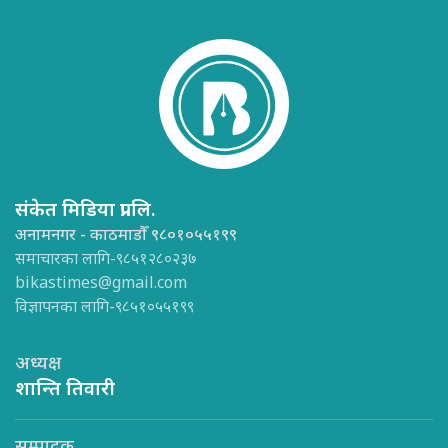
संकेत मिडिया प्रा.लि.
अनामनगर - काठमाडौँ ९८०१०५५१९९
समाचारका लागि-९८५१२८०२३७
bikastimes@gmail.com
विज्ञापनका लागि-९८५१०५५१९९
अध्यक्ष
शान्ति तिवारी
सम्पादक