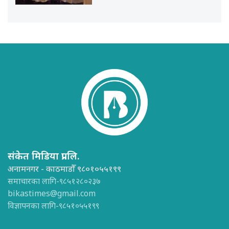
संकेत मिडिया प्रा.लि.
अनामनगर - काठमाडौँ ९८०१०५५१९९
समाचारका लागि-९८५१२८०२३७
bikastimes@gmail.com
विज्ञापनका लागि-९८५१०५५१९९